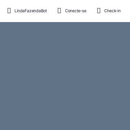
LindaFazendaBot
Conecte-se
Check-in