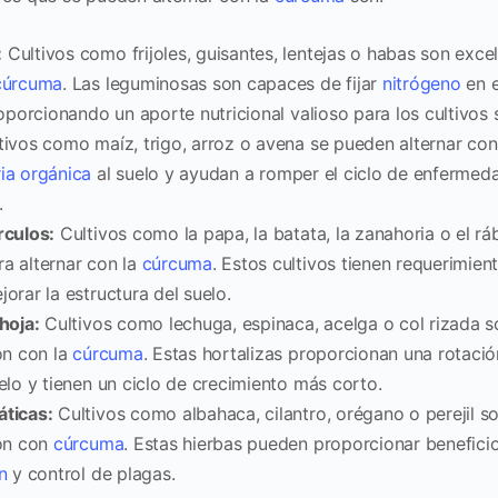
:
Cultivos como frijoles, guisantes, lentejas o habas son exce
cúrcuma
. Las leguminosas son capaces de fijar
nitrógeno
en e
porcionando un aporte nutricional valioso para los cultivos 
ivos como maíz, trigo, arroz o avena se pueden alternar con
ia orgánica
al suelo y ayudan a romper el ciclo de enfermeda
.
rculos:
Cultivos como la papa, la batata, la zanahoria o el r
a alternar con la
cúrcuma
. Estos cultivos tienen requerimie
orar la estructura del suelo.
hoja:
Cultivos como lechuga, espinaca, acelga o col rizada 
ón con la
cúrcuma
. Estas hortalizas proporcionan una rotaci
elo y tienen un ciclo de crecimiento más corto.
ticas:
Cultivos como albahaca, cilantro, orégano o perejil s
ión con
cúrcuma
. Estas hierbas pueden proporcionar benefici
n
y control de plagas.