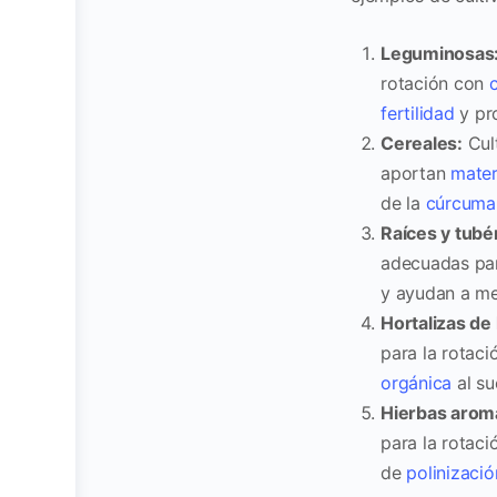
Leguminosas
rotación con
fertilidad
y pro
Cereales:
Cult
aportan
mater
de la
cúrcuma
Raíces y tubé
adecuadas par
y ayudan a mej
Hortalizas de 
para la rotaci
orgánica
al su
Hierbas aromá
para la rotac
de
polinizació