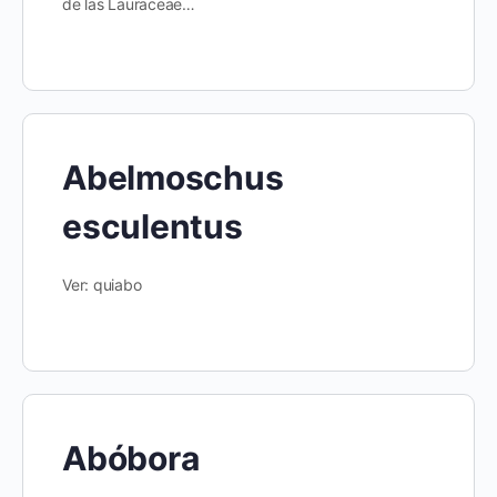
de las Lauraceae…
Abelmoschus
esculentus
Ver: quiabo
Abóbora