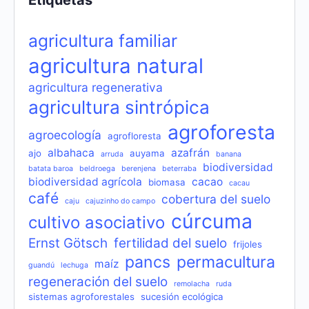
Etiquetas
agricultura familiar
agricultura natural
agricultura regenerativa
agricultura sintrópica
agroforesta
agroecología
agrofloresta
albahaca
azafrán
ajo
auyama
arruda
banana
biodiversidad
batata baroa
beldroega
berenjena
beterraba
biodiversidad agrícola
cacao
biomasa
cacau
café
cobertura del suelo
caju
cajuzinho do campo
cúrcuma
cultivo asociativo
Ernst Götsch
fertilidad del suelo
frijoles
pancs
permacultura
maíz
guandú
lechuga
regeneración del suelo
remolacha
ruda
sistemas agroforestales
sucesión ecológica