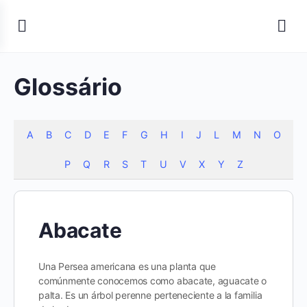
Glossário
A
B
C
D
E
F
G
H
I
J
L
M
N
O
P
Q
R
S
T
U
V
X
Y
Z
Abacate
Una Persea americana es una planta que
comúnmente conocemos como abacate, aguacate o
palta. Es un árbol perenne perteneciente a la familia