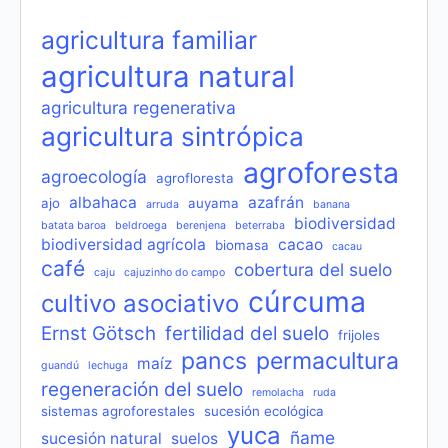
agricultura familiar
agricultura natural
agricultura regenerativa
agricultura sintrópica
agroforesta
agroecología
agrofloresta
albahaca
azafrán
ajo
auyama
arruda
banana
biodiversidad
batata baroa
beldroega
berenjena
beterraba
biodiversidad agrícola
cacao
biomasa
cacau
café
cobertura del suelo
caju
cajuzinho do campo
cúrcuma
cultivo asociativo
Ernst Götsch
fertilidad del suelo
frijoles
pancs
permacultura
maíz
guandú
lechuga
regeneración del suelo
remolacha
ruda
sistemas agroforestales
sucesión ecológica
yuca
ñame
sucesión natural
suelos