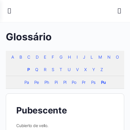
Glossário
A
B
C
D
E
F
G
H
I
J
L
M
N
O
P
Q
R
S
T
U
V
X
Y
Z
Pa
Pe
Ph
Pi
Pl
Po
Pr
Ps
Pu
Pubescente
Cubierto de vello.