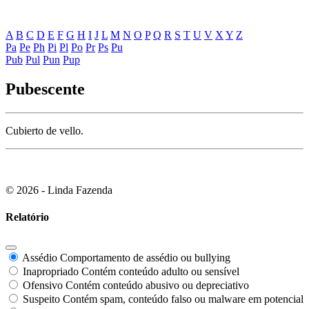
A
B
C
D
E
F
G
H
I
J
L
M
N
O
P
Q
R
S
T
U
V
X
Y
Z
Pa
Pe
Ph
Pi
Pl
Po
Pr
Ps
Pu
Pub
Pul
Pun
Pup
Pubescente
Cubierto de vello.
© 2026 - Linda Fazenda
Relatório
Assédio
Comportamento de assédio ou bullying
Inapropriado
Contém conteúdo adulto ou sensível
Ofensivo
Contém conteúdo abusivo ou depreciativo
Suspeito
Contém spam, conteúdo falso ou malware em potencial