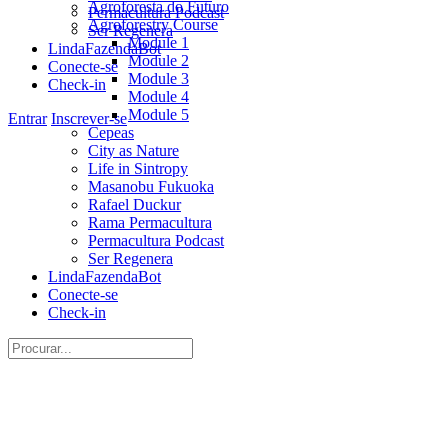
Agroforesta do Futuro
Permacultura Podcast
Agroforestry Course
Ser Regenera
Module 1
LindaFazendaBot
Module 2
Conecte-se
Module 3
Check-in
Module 4
Module 5
More
Entrar
Inscrever-se
Cepeas
options
City as Nature
Life in Sintropy
Masanobu Fukuoka
Rafael Duckur
Rama Permacultura
Permacultura Podcast
Ser Regenera
LindaFazendaBot
Conecte-se
Check-in
Procurar:
Close
search