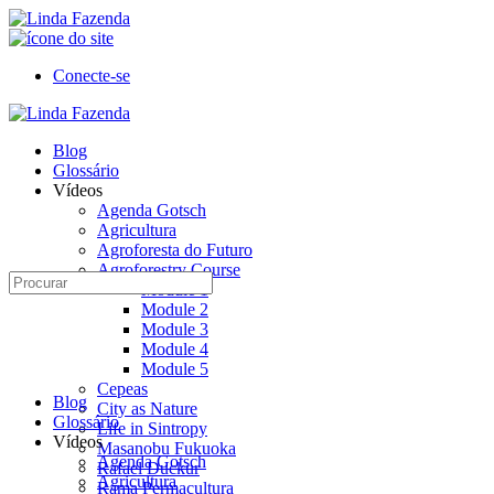
Toggle
Side
Panel
Conecte-se
Toggle
Side
Blog
Panel
Glossário
Vídeos
Agenda Gotsch
Agricultura
Agroforesta do Futuro
Agroforestry Course
Procurar:
Module 1
Module 2
Module 3
Module 4
Module 5
Cepeas
Blog
City as Nature
Glossário
Life in Sintropy
Vídeos
Masanobu Fukuoka
Agenda Gotsch
Rafael Duckur
Agricultura
Rama Permacultura