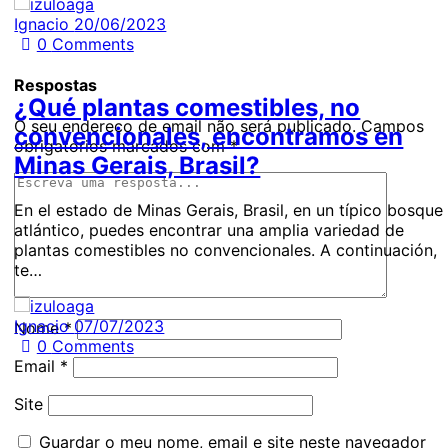
Ignacio
20/06/2023
0
Comments
Respostas
¿Qué plantas comestibles, no
O seu endereço de email não será publicado.
Campos
convencionales, encontramos en
obrigatórios marcados com
*
Minas Gerais, Brasil?
En el estado de Minas Gerais, Brasil, en un típico bosque
atlántico, puedes encontrar una amplia variedad de
plantas comestibles no convencionales. A continuación,
te…
Ignacio
07/07/2023
Nome
*
0
Comments
Email
*
Site
Guardar o meu nome, email e site neste navegador