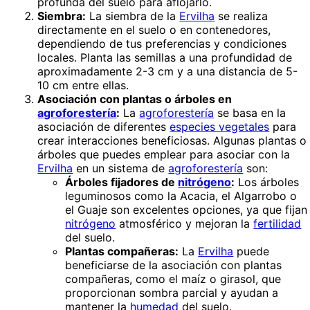
profunda del suelo para aflojarlo.
Siembra:
La siembra de la
Ervilha
se realiza
directamente en el suelo o en contenedores,
dependiendo de tus preferencias y condiciones
locales. Planta las semillas a una profundidad de
aproximadamente 2-3 cm y a una distancia de 5-
10 cm entre ellas.
Asociación con plantas o árboles en
agroforestería
:
La
agroforestería
se basa en la
asociación de diferentes
especies vegetales
para
crear interacciones beneficiosas. Algunas plantas o
árboles que puedes emplear para asociar con la
Ervilha
en un sistema de
agroforestería
son:
Árboles fijadores de
nitrógeno
:
Los árboles
leguminosos como la Acacia, el Algarrobo o
el Guaje son excelentes opciones, ya que fijan
nitrógeno
atmosférico y mejoran la
fertilidad
del suelo.
Plantas compañeras:
La
Ervilha
puede
beneficiarse de la asociación con plantas
compañeras, como el maíz o girasol, que
proporcionan sombra parcial y ayudan a
mantener la
humedad
del suelo.