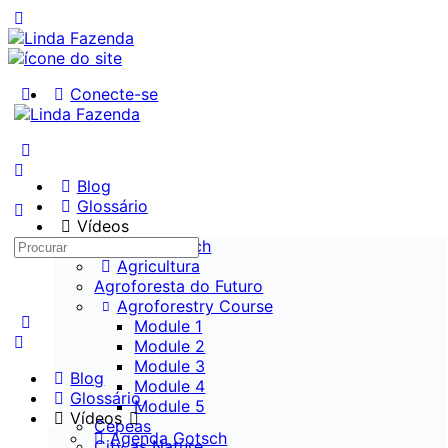
Conecte-se
Blog
Glossário
Vídeos
Agenda Gotsch
Agricultura
Agroforesta do Futuro
Agroforestry Course
Module 1
Module 2
Module 3
Blog
Module 4
Glossário
Module 5
Vídeos
Cepeas
Agenda Gotsch
City as Nature