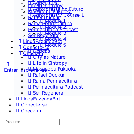
Agricultura
Life in Sintropy
Agroforesta do Futuro
Masanobu Fukuoka
Agroforestry Course
Rafael Duckur
Module 1
Rama Permacultura
Module 2
Permacultura Podcast
Module 3
Ser Regenera
Module 4
LindaFazendaBot
Module 5
Conecte-se
Cepeas
Check-in
City as Nature
Life in Sintropy
Masanobu Fukuoka
Entrar
Inscrever-se
Rafael Duckur
Rama Permacultura
Permacultura Podcast
Ser Regenera
LindaFazendaBot
Conecte-se
Check-in