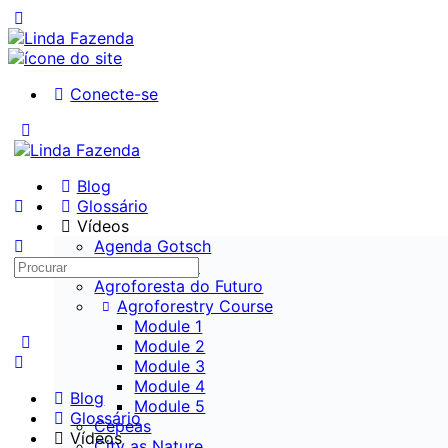
Conecte-se
Blog
Glossário
Vídeos
Agenda Gotsch
Agricultura
Agroforesta do Futuro
Agroforestry Course
Module 1
Module 2
Module 3
Module 4
Blog
Module 5
Glossário
Cepeas
Vídeos
City as Nature