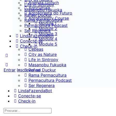
Agenda Gotsch
Life in Sintropy
Agricultura
Masanobu Fukuoka
Agroforesta do Futuro
Rafael Duckur
Agroforestry Course
Rama Permacultura
Module 1
Permacultura Podcast
Module 2
Ser Regenera
Module 3
LindaFazendaBot
Module 4
Conecte-se
Module 5
Check-in
Cepeas
City as Nature
Life in Sintropy
Masanobu Fukuoka
Entrar
Inscrever-se
Rafael Duckur
Rama Permacultura
Permacultura Podcast
Ser Regenera
LindaFazendaBot
Conecte-se
Check-in