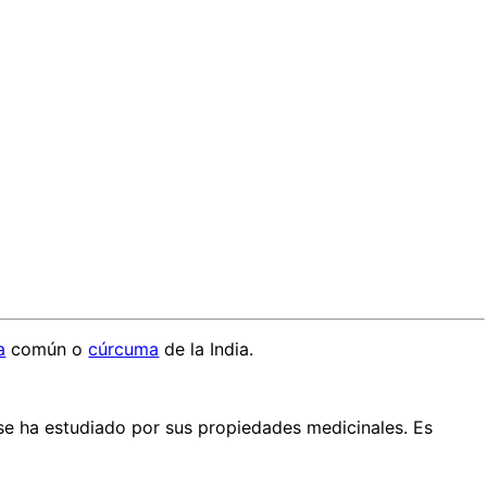
a
común o
cúrcuma
de la India.
 se ha estudiado por sus propiedades medicinales. Es