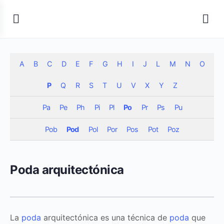
A
B
C
D
E
F
G
H
I
J
L
M
N
O
P
Q
R
S
T
U
V
X
Y
Z
Pa
Pe
Ph
Pi
Pl
Po
Pr
Ps
Pu
Pob
Pod
Pol
Por
Pos
Pot
Poz
Poda arquitectónica
La
poda
arquitectónica es una técnica de
poda
que