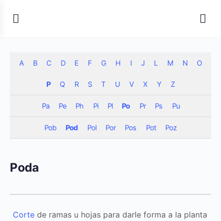
A
B
C
D
E
F
G
H
I
J
L
M
N
O
P
Q
R
S
T
U
V
X
Y
Z
Pa
Pe
Ph
Pi
Pl
Po
Pr
Ps
Pu
Pob
Pod
Pol
Por
Pos
Pot
Poz
Poda
Corte
de ramas u hojas para darle forma a la planta