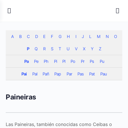
A
B
C
D
E
F
G
H
I
J
L
M
N
O
P
Q
R
S
T
U
V
X
Y
Z
Pa
Pe
Ph
Pi
Pl
Po
Pr
Ps
Pu
Pai
Pal
Pañ
Pap
Par
Pas
Pat
Pau
Paineiras
Las Paineiras, también conocidas como Ceibas o