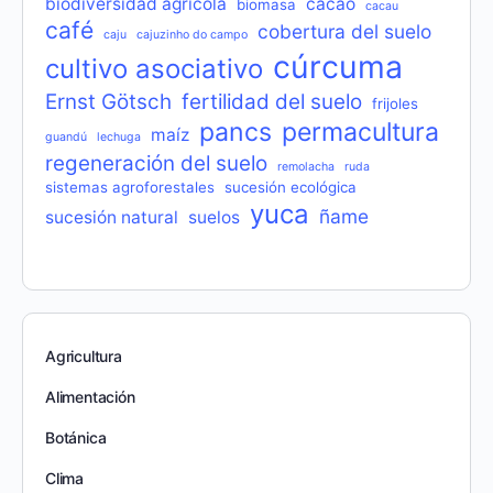
biodiversidad agrícola
cacao
biomasa
cacau
café
cobertura del suelo
caju
cajuzinho do campo
cúrcuma
cultivo asociativo
Ernst Götsch
fertilidad del suelo
frijoles
pancs
permacultura
maíz
guandú
lechuga
regeneración del suelo
remolacha
ruda
sistemas agroforestales
sucesión ecológica
yuca
ñame
sucesión natural
suelos
Agricultura
Alimentación
Botánica
Clima