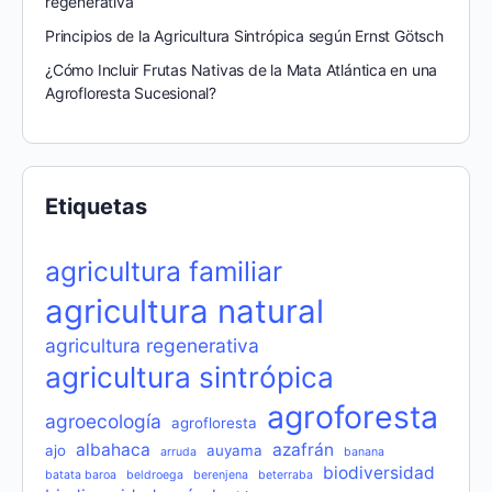
regenerativa
Principios de la Agricultura Sintrópica según Ernst Götsch
¿Cómo Incluir Frutas Nativas de la Mata Atlántica en una
Agrofloresta Sucesional?
Etiquetas
agricultura familiar
agricultura natural
agricultura regenerativa
agricultura sintrópica
agroforesta
agroecología
agrofloresta
albahaca
azafrán
ajo
auyama
arruda
banana
biodiversidad
batata baroa
beldroega
berenjena
beterraba