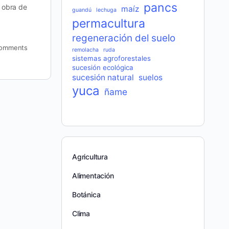
pancs
a obra de
maíz
guandú
lechuga
permacultura
regeneración del suelo
omments
remolacha
ruda
sistemas agroforestales
sucesión ecológica
sucesión natural
suelos
yuca
ñame
Agricultura
Alimentación
Botánica
Clima