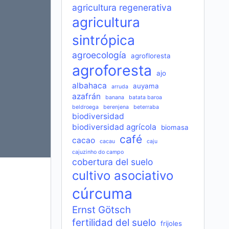
agricultura regenerativa
agricultura
sintrópica
agroecología
agrofloresta
agroforesta
ajo
albahaca
auyama
arruda
azafrán
banana
batata baroa
beldroega
berenjena
beterraba
biodiversidad
biodiversidad agrícola
biomasa
café
cacao
cacau
caju
cajuzinho do campo
cobertura del suelo
cultivo asociativo
cúrcuma
Ernst Götsch
fertilidad del suelo
frijoles