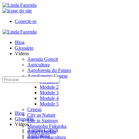
Toggle
Side
Panel
Conecte-se
Toggle
Side
Blog
Panel
Glossário
Vídeos
Agenda Gotsch
Agricultura
Agroforesta do Futuro
Agroforestry Course
Procurar:
Module 1
Module 2
Module 3
Module 4
Module 5
Cepeas
Blog
City as Nature
Glossário
Life in Sintropy
Vídeos
Masanobu Fukuoka
Agenda Gotsch
Rafael Duckur
Agricultura
Rama Permacultura