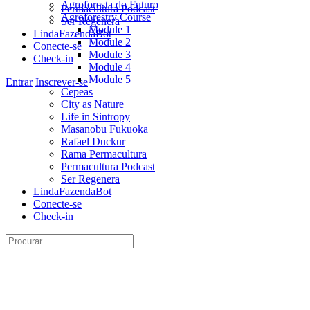
Agroforesta do Futuro
Permacultura Podcast
Agroforestry Course
Ser Regenera
Module 1
LindaFazendaBot
Module 2
Conecte-se
Module 3
Check-in
Module 4
Module 5
More
Entrar
Inscrever-se
Cepeas
options
City as Nature
Life in Sintropy
Masanobu Fukuoka
Rafael Duckur
Rama Permacultura
Permacultura Podcast
Ser Regenera
LindaFazendaBot
Conecte-se
Check-in
Procurar:
Close
search