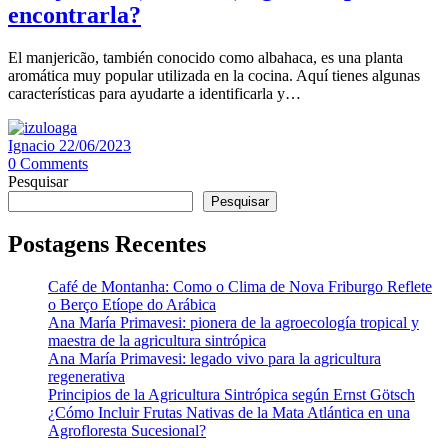
encontrarla?
El manjericão, también conocido como albahaca, es una planta
aromática muy popular utilizada en la cocina. Aquí tienes algunas
características para ayudarte a identificarla y…
Ignacio
22/06/2023
0
Comments
Pesquisar
Pesquisar
Postagens Recentes
Café de Montanha: Como o Clima de Nova Friburgo Reflete
o Berço Etíope do Arábica
Ana María Primavesi: pionera de la agroecología tropical y
maestra de la agricultura sintrópica
Ana María Primavesi: legado vivo para la agricultura
regenerativa
Principios de la Agricultura Sintrópica según Ernst Götsch
¿Cómo Incluir Frutas Nativas de la Mata Atlántica en una
Agrofloresta Sucesional?