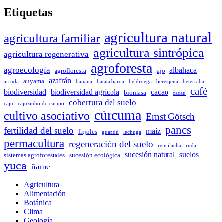
Etiquetas
agricultura natural
agricultura familiar
agricultura sintrópica
agricultura regenerativa
agroforesta
agroecología
albahaca
agrofloresta
ajo
azafrán
auyama
arruda
banana
batata baroa
beldroega
berenjena
beterraba
café
biodiversidad
biodiversidad agrícola
cacao
biomasa
cacau
cobertura del suelo
caju
cajuzinho do campo
cúrcuma
cultivo asociativo
Ernst Götsch
pancs
fertilidad del suelo
maíz
frijoles
guandú
lechuga
permacultura
regeneración del suelo
remolacha
ruda
sucesión natural
suelos
sistemas agroforestales
sucesión ecológica
yuca
ñame
Agricultura
Alimentación
Botánica
Clima
Geología