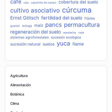
café
cobertura del suelo
caju
cajuzinho do campo
cúrcuma
cultivo asociativo
Ernst Götsch
fertilidad del suelo
frijoles
pancs
permacultura
maíz
guandú
lechuga
regeneración del suelo
remolacha
ruda
sistemas agroforestales
sucesión ecológica
yuca
ñame
sucesión natural
suelos
Agricultura
Alimentación
Botánica
Clima