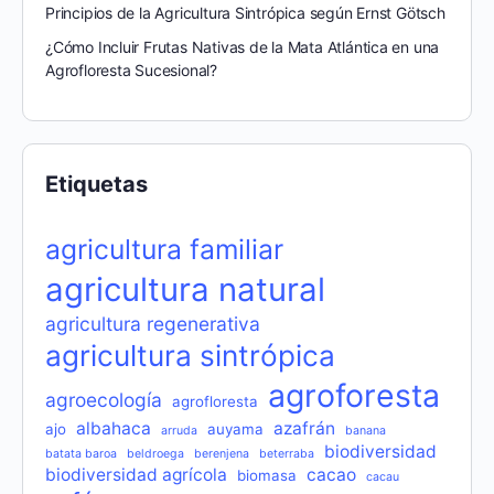
Principios de la Agricultura Sintrópica según Ernst Götsch
¿Cómo Incluir Frutas Nativas de la Mata Atlántica en una
Agrofloresta Sucesional?
Etiquetas
agricultura familiar
agricultura natural
agricultura regenerativa
agricultura sintrópica
agroforesta
agroecología
agrofloresta
albahaca
azafrán
ajo
auyama
arruda
banana
biodiversidad
batata baroa
beldroega
berenjena
beterraba
biodiversidad agrícola
cacao
biomasa
cacau