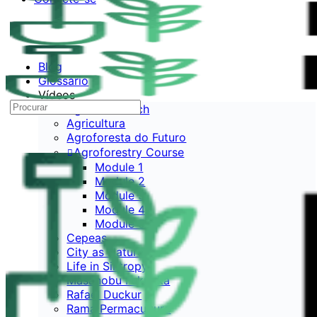
Blog
Glossário
Vídeos
Agenda Gotsch
Agricultura
Agroforesta do Futuro
Agroforestry Course
Module 1
Module 2
Module 3
Module 4
Module 5
Cepeas
City as Nature
Life in Sintropy
Masanobu Fukuoka
Rafael Duckur
Rama Permacultura