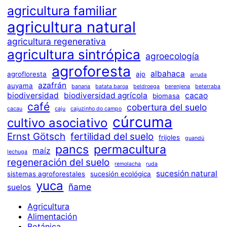
agricultura familiar
agricultura natural
agricultura regenerativa
agricultura sintrópica
agroecología
agroforesta
albahaca
agrofloresta
ajo
arruda
azafrán
auyama
banana
batata baroa
beldroega
berenjena
beterraba
biodiversidad
biodiversidad agrícola
cacao
biomasa
café
cobertura del suelo
cacau
caju
cajuzinho do campo
cúrcuma
cultivo asociativo
Ernst Götsch
fertilidad del suelo
frijoles
guandú
pancs
permacultura
maíz
lechuga
regeneración del suelo
remolacha
ruda
sucesión natural
sistemas agroforestales
sucesión ecológica
yuca
ñame
suelos
Agricultura
Alimentación
Botánica