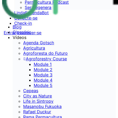
Permacultura Podcast
Ser Regenera
LindaFazendaBot
Conecte-se
Check-in
Blog
Glossário
Entrar
Inscrever-se
Vídeos
Agenda Gotsch
Agricultura
Agroforesta do Futuro
Agroforestry Course
Module 1
Module 2
Module 3
Module 4
Module 5
Cepeas
City as Nature
Life in Sintropy
Masanobu Fukuoka
Rafael Duckur
Rama Permacultura