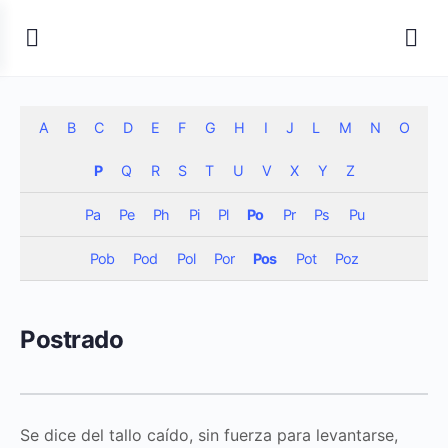
A
B
C
D
E
F
G
H
I
J
L
M
N
O
P
Q
R
S
T
U
V
X
Y
Z
Pa
Pe
Ph
Pi
Pl
Po
Pr
Ps
Pu
Pob
Pod
Pol
Por
Pos
Pot
Poz
Postrado
Se dice del tallo caído, sin fuerza para levantarse,