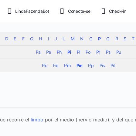
LindaFazendaBot
Conecte-se
Check-in
D
E
F
G
H
I
J
L
M
N
O
P
Q
R
S
T
Pa
Pe
Ph
Pi
Pl
Po
Pr
Ps
Pu
Pic
Pie
Pim
Pin
Pip
Pis
Pit
que recorre el
limbo
por el medio (nervio medio), y del que