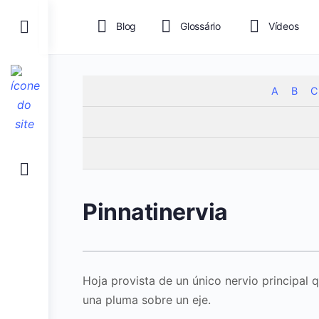
Toggle
Blog
Glossário
Vídeos
Side
Panel
A
B
C
Pinnatinervia
Hoja provista de un único nervio principal 
una pluma sobre un eje.