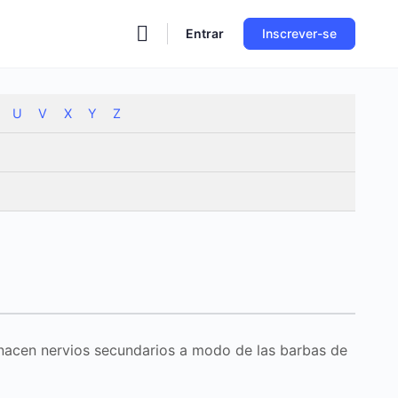
Entrar
Inscrever-se
U
V
X
Y
Z
 nacen nervios secundarios a modo de las barbas de