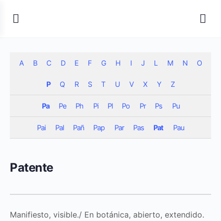
A
B
C
D
E
F
G
H
I
J
L
M
N
O
P
Q
R
S
T
U
V
X
Y
Z
Pa
Pe
Ph
Pi
Pl
Po
Pr
Ps
Pu
Pai
Pal
Pañ
Pap
Par
Pas
Pat
Pau
Patente
Manifiesto, visible./ En botánica, abierto, extendido.