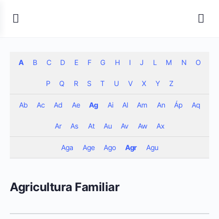
A
B
C
D
E
F
G
H
I
J
L
M
N
O
P
Q
R
S
T
U
V
X
Y
Z
Ab
Ac
Ad
Ae
Ag
Ai
Al
Am
An
Áp
Aq
Ar
As
At
Au
Av
Aw
Ax
Aga
Age
Ago
Agr
Agu
Agricultura Familiar