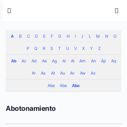
A
B
C
D
E
F
G
H
I
J
L
M
N
O
P
Q
R
S
T
U
V
X
Y
Z
Ab
Ac
Ad
Ae
Ag
Ai
Al
Am
An
Áp
Aq
Ar
As
At
Au
Av
Aw
Ax
Aba
Abe
Abo
Abotonamiento