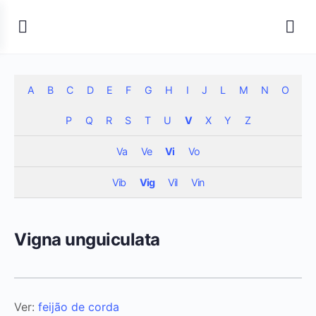
A
B
C
D
E
F
G
H
I
J
L
M
N
O
P
Q
R
S
T
U
V
X
Y
Z
Va
Ve
Vi
Vo
Vib
Vig
Vil
Vin
Vigna unguiculata
Ver:
feijão de corda