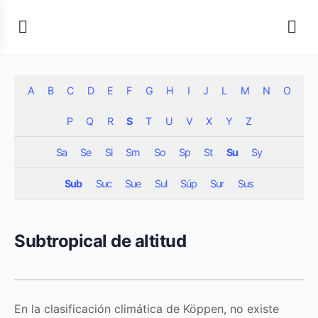
A
B
C
D
E
F
G
H
I
J
L
M
N
O
P
Q
R
S
T
U
V
X
Y
Z
Sa
Se
Si
Sm
So
Sp
St
Su
Sy
Sub
Suc
Sue
Sul
Súp
Sur
Sus
Subtropical de altitud
En la clasificación climática de Köppen, no existe