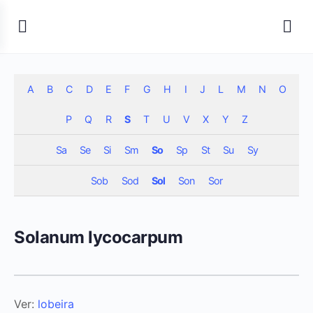
A
B
C
D
E
F
G
H
I
J
L
M
N
O
P
Q
R
S
T
U
V
X
Y
Z
Sa
Se
Si
Sm
So
Sp
St
Su
Sy
Sob
Sod
Sol
Son
Sor
Solanum lycocarpum
Ver:
lobeira