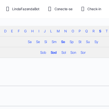
LindaFazendaBot
Conecte-se
Check-in
D
E
F
G
H
I
J
L
M
N
O
P
Q
R
S
T
Sa
Se
Si
Sm
So
Sp
St
Su
Sy
Sob
Sod
Sol
Son
Sor