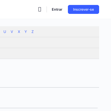
Entrar
Inscrever-se
U
V
X
Y
Z