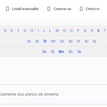
LindaFazendaBot
Conecte-se
Check-in
D
E
F
G
H
I
J
L
M
N
O
P
Q
R
S
T
Sa
Se
Si
Sm
So
Sp
St
Su
Sy
Sie
Sil
Sim
Sin
Sis
nicamente dos planos de simetría.