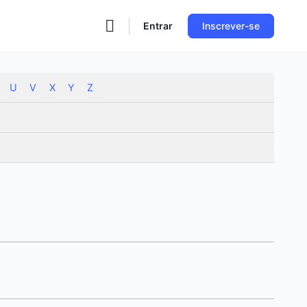
Entrar
Inscrever-se
U
V
X
Y
Z