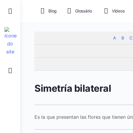
Toggle
Blog
Glossário
Vídeos
Side
Panel
A
B
C
Simetría bilateral
Es la que presentan las flores que tienen ú