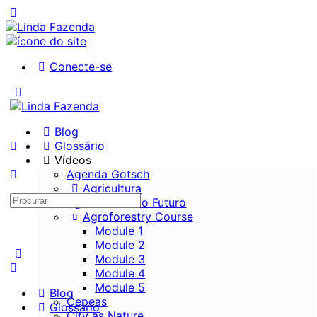
Conecte-se
Blog
Glossário
Vídeos
Agenda Gotsch
Agricultura
Agroforesta do Futuro
Agroforestry Course
Module 1
Module 2
Module 3
Module 4
Module 5
Blog
Cepeas
Glossário
City as Nature