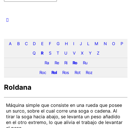
A
B
C
D
E
F
G
H
I
J
L
M
N
O
P
Q
R
S
T
U
V
X
Y
Z
Ra
Re
Ri
Ro
Ru
Roc
Rol
Ros
Rot
Roz
Roldana
Máquina simple que consiste en una rueda que posee
un surco, sobre el cual corre una soga o cadena. Al
tirar la soga hacia abajo, se levanta un peso añadido
en el otro extremo, lo que alivia el trabajo de levantar
el peso.