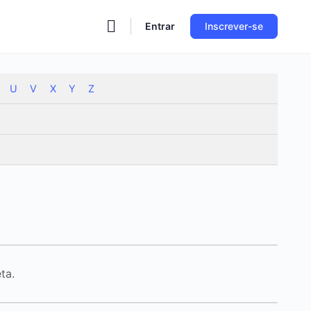
Entrar
Inscrever-se
U
V
X
Y
Z
ta.