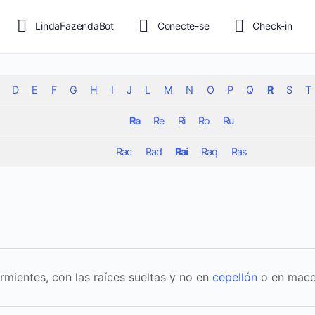
LindaFazendaBot
Conecte-se
Check-in
D
E
F
G
H
I
J
L
M
N
O
P
Q
R
S
T
Ra
Re
Ri
Ro
Ru
Rac
Rad
Raí
Raq
Ras
mientes, con las raíces sueltas y no en
cepellón
o en mace