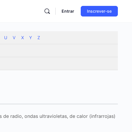
Entrar
Inscrever-se
U
V
X
Y
Z
 de radio, ondas ultravioletas, de calor (infrarrojas)