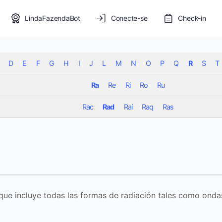
LindaFazendaBot
Conecte-se
Check-in
D
E
F
G
H
I
J
L
M
N
O
P
Q
R
S
T
Ra
Re
Ri
Ro
Ru
Rac
Rad
Raí
Raq
Ras
 que incluye todas las formas de radiación tales como ondas