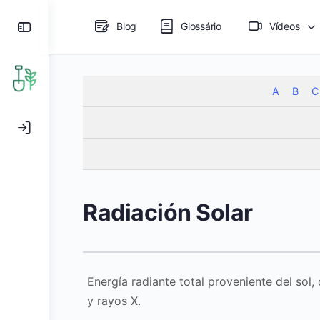
Blog
Glossário
Vídeos
A
B
C
Radiación Solar
Energía radiante total proveniente del sol,
y rayos X.