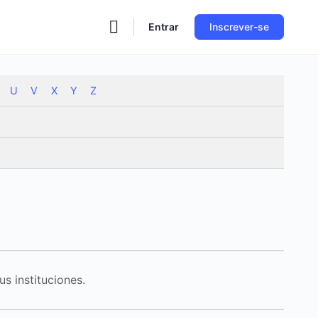
Entrar
Inscrever-se
U
V
X
Y
Z
s instituciones.