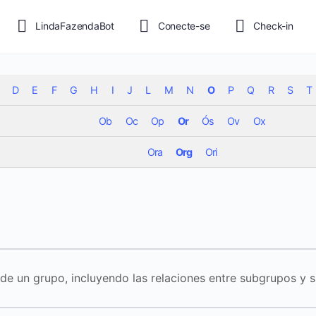
LindaFazendaBot
Conecte-se
Check-in
D
E
F
G
H
I
J
L
M
N
O
P
Q
R
S
T
Ob
Oc
Op
Or
Ós
Ov
Ox
Ora
Org
Ori
 de un grupo, incluyendo las relaciones entre subgrupos y su