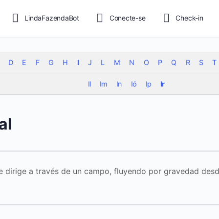
LindaFazendaBot
Conecte-se
Check-in
D
E
F
G
H
I
J
L
M
N
O
P
Q
R
S
T
Il
Im
In
Ió
Ip
Ir
al
se dirige a través de un campo, fluyendo por gravedad desd