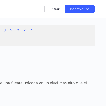
Entrar
Inscrever-se
U
V
X
Y
Z
e una fuente ubicada en un nivel más alto que el