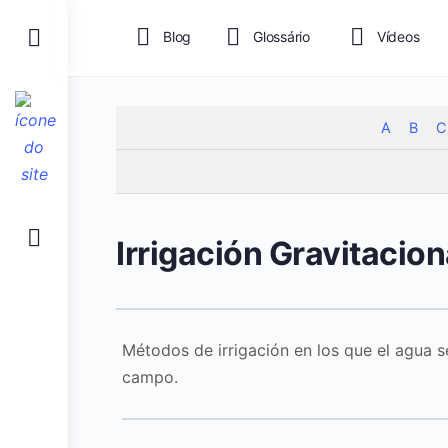
Toggle
Blog
Glossário
Vídeos
Side
Panel
A
B
C
Irrigación Gravitacion
Métodos de irrigación en los que el agua 
campo.