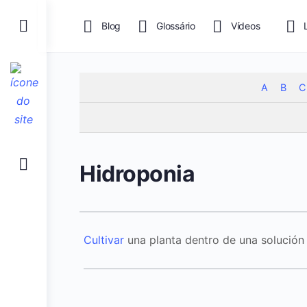
Blog
Glossário
Vídeos
A
B
C
Hidroponia
Cultivar
una planta dentro de una solució