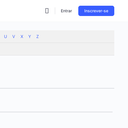
Entrar
Inscrever-se
U
V
X
Y
Z