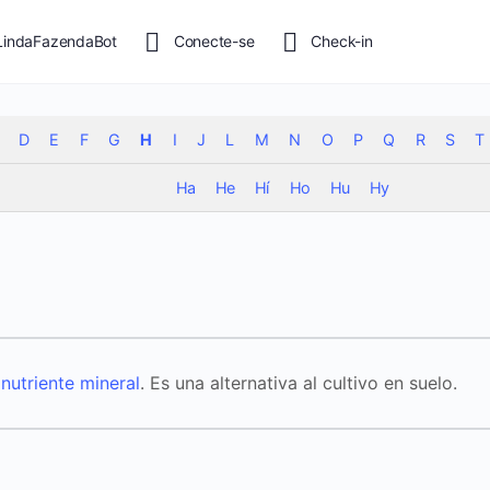
LindaFazendaBot
Conecte-se
Check-in
D
E
F
G
H
I
J
L
M
N
O
P
Q
R
S
T
Ha
He
Hí
Ho
Hu
Hy
n
nutriente
mineral
. Es una alternativa al cultivo en suelo.