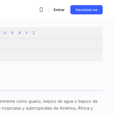
Entrar
Inscrever-se
U
V
X
Y
Z
omúnmente como guaco, bejuco de agua o bejuco de
 tropicales y subtropicales de América, África y