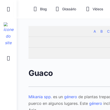
Toggle
Blog
Glossário
Vídeos
Side
Panel
A
B
C
Guaco
Mikania spp.
es un
género
de plantas trepa
puerco en algunos lugares. Este
género
incl