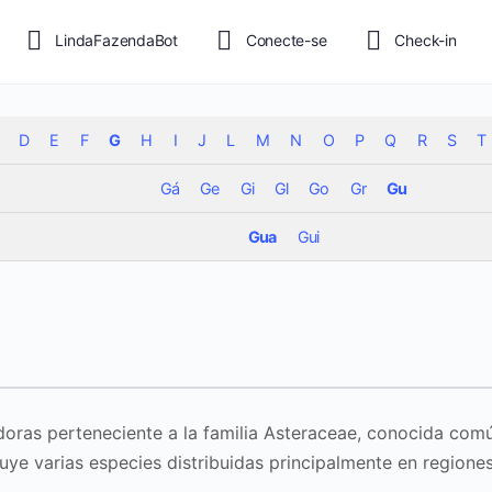
LindaFazendaBot
Conecte-se
Check-in
D
E
F
G
H
I
J
L
M
N
O
P
Q
R
S
T
Gá
Ge
Gi
Gl
Go
Gr
Gu
Gua
Gui
doras perteneciente a la familia Asteraceae, conocida c
uye varias especies distribuidas principalmente en regiones