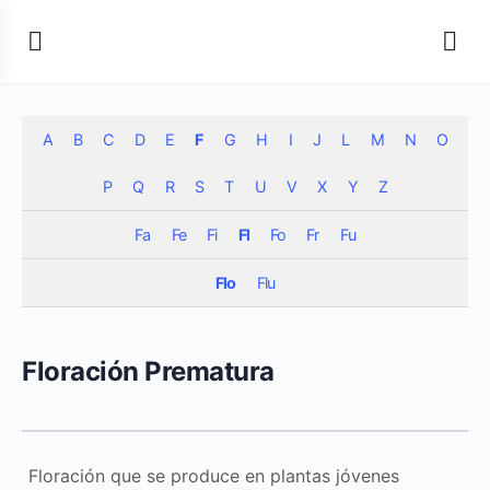
A
B
C
D
E
F
G
H
I
J
L
M
N
O
P
Q
R
S
T
U
V
X
Y
Z
Fa
Fe
Fi
Fl
Fo
Fr
Fu
Flo
Flu
Floración Prematura
Floración que se produce en plantas jóvenes