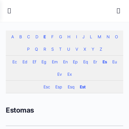
A
B
C
D
E
F
G
H
I
J
L
M
N
O
P
Q
R
S
T
U
V
X
Y
Z
Ec
Ed
Ef
Eg
Em
En
Ep
Eq
Er
Es
Eu
Ev
Ex
Esc
Esp
Esq
Est
Estomas