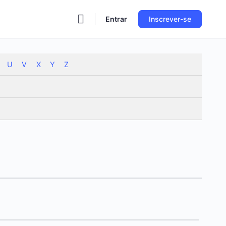
Entrar
Inscrever-se
U
V
X
Y
Z