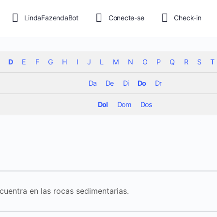
LindaFazendaBot
Conecte-se
Check-in
D
E
F
G
H
I
J
L
M
N
O
P
Q
R
S
T
Da
De
Di
Do
Dr
Dol
Dom
Dos
uentra en las rocas sedimentarias.