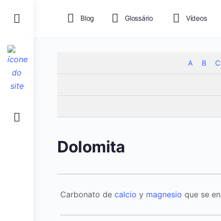
Toggle
Blog
Glossário
Vídeos
Side
Panel
A
B
C
Dolomita
Carbonato de
calcio
y
magnesio
que se enc