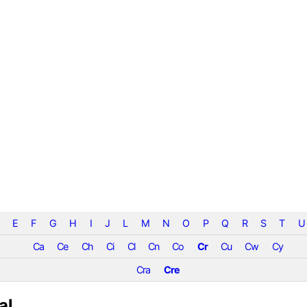
E
F
G
H
I
J
L
M
N
O
P
Q
R
S
T
U
Ca
Ce
Ch
Ci
Cl
Cn
Co
Cr
Cu
Cw
Cy
Cra
Cre
al