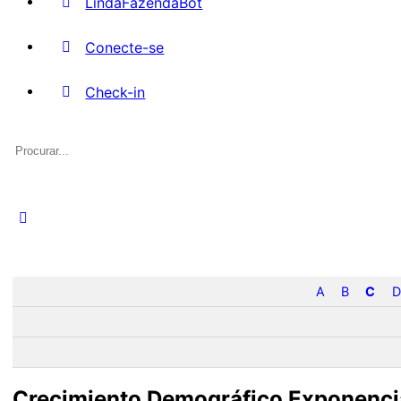
LindaFazendaBot
Conecte-se
Check-in
A
B
C
D
Crecimiento Demográfico Exponenci