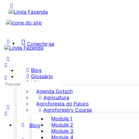
Conecte-se
Blog
Glossário
Vídeos
Agenda Gotsch
Agricultura
Agroforesta do Futuro
Agroforestry Course
Module 1
Module 2
Blog
Module 3
Module 4