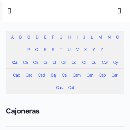
A
B
C
D
E
F
G
H
I
J
L
M
N
O
P
Q
R
S
T
U
V
X
Y
Z
Ca
Ce
Ch
Ci
Cl
Cn
Co
Cr
Cu
Cw
Cy
Cab
Cac
Cad
Caj
Cal
Cam
Can
Cap
Car
Cas
Cat
Cajoneras