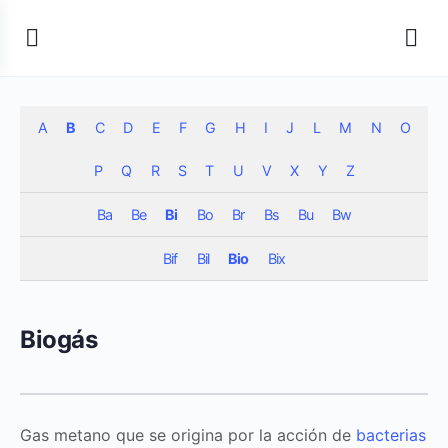
A
B
C
D
E
F
G
H
I
J
L
M
N
O
P
Q
R
S
T
U
V
X
Y
Z
Ba
Be
Bi
Bo
Br
Bs
Bu
Bw
Bif
Bil
Bio
Bix
Biogás
Gas metano que se origina por la acción de
bacterias