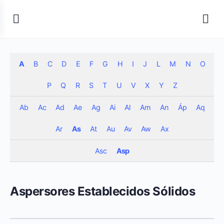
A
B
C
D
E
F
G
H
I
J
L
M
N
O
P
Q
R
S
T
U
V
X
Y
Z
Ab
Ac
Ad
Ae
Ag
Ai
Al
Am
An
Áp
Aq
Ar
As
At
Au
Av
Aw
Ax
Asc
Asp
Aspersores Establecidos Sólidos