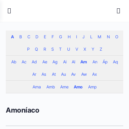
A
B
C
D
E
F
G
H
I
J
L
M
N
O
P
Q
R
S
T
U
V
X
Y
Z
Ab
Ac
Ad
Ae
Ag
Ai
Al
Am
An
Áp
Aq
Ar
As
At
Au
Av
Aw
Ax
Ama
Amb
Ame
Amo
Amp
Amoníaco