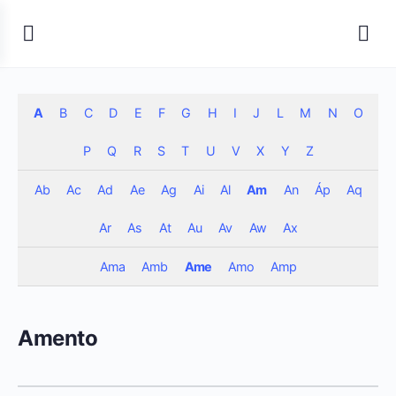
A
B
C
D
E
F
G
H
I
J
L
M
N
O
P
Q
R
S
T
U
V
X
Y
Z
Ab
Ac
Ad
Ae
Ag
Ai
Al
Am
An
Áp
Aq
Ar
As
At
Au
Av
Aw
Ax
Ama
Amb
Ame
Amo
Amp
Amento