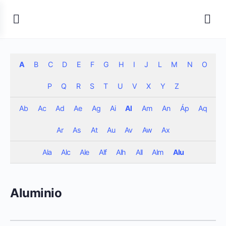
A
B
C
D
E
F
G
H
I
J
L
M
N
O
P
Q
R
S
T
U
V
X
Y
Z
Ab
Ac
Ad
Ae
Ag
Ai
Al
Am
An
Áp
Aq
Ar
As
At
Au
Av
Aw
Ax
Ala
Alc
Ale
Alf
Alh
All
Alm
Alu
Aluminio